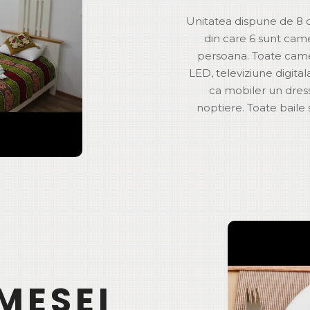
Unitatea dispune de 8 
din care 6 sunt came
persoana. Toate came
LED, televiziune digital
ca mobiler un dress
noptiere. Toate baile
MESEI