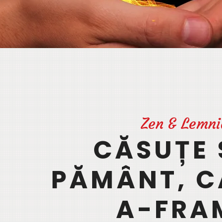
Zen & Lemni
CĂSUȚE 
PĂMÂNT, 
A-FRA