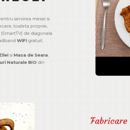
ntru servirea mesei si
care, toaleta proprie,
D (SmartTV) de diagonala
oadband
WiFi
gratuit.
ilei
si
Masa de Seara
;
uri Naturale BIO
din
Fabricare