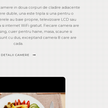
camere in doua corpuri de cladire adiacente
re duble, una este tripla si una pentru o
rele au baie proprie, televizoare LCD sau
a si internet WiFi gratuit. Fiecare camera are
ing, cuier pentru haine, masa, scaune si
 sunt cu dus, exceptand camera 8 care are
cada.
DETALII CAMERE