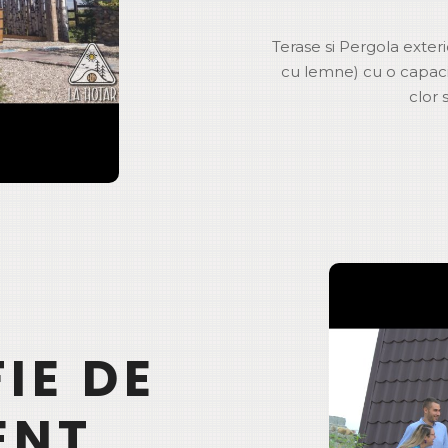
Terase si Pergola exteri
cu lemne) cu o capacit
clor 
IE DE
ENT