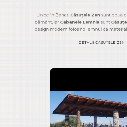
Unice în Banat,
Căsuțele Zen
sunt două co
pământ, iar
Cabanele Lemnia
sunt
Căsuțe
design modern folosind lemnul ca material 
DETALII CĂSUȚELE ZEN