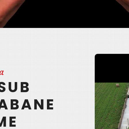
a
SUB
CABANE
ME