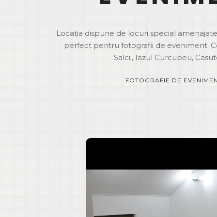
Locatia dispune de locuri special amenajate
perfect pentru fotografii de eveniment: C
Salcii, Iazul Curcubeu, Casu
FOTOGRAFIE DE EVENIME