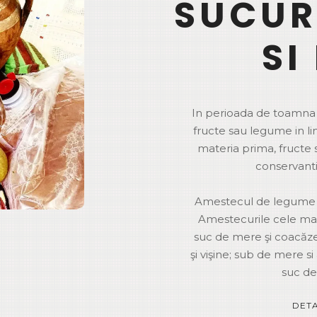
SUCUR
SI
In perioada de toamna 
fructe sau legume in li
materia prima, fructe s
conservanti,
Amestecul de legume si 
Amestecurile cele mai 
suc de mere şi coacăz
şi vişine; sub de mere si
suc de 
DETA